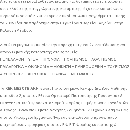
Από τότε έχει καταξιωθεί ως μια από τις δυναμικότερες εταιρείες
στον κλάδο της επαγγελματικής κατάρτισης, έχοντας εκπαιδεύσει
περισσότερα από 6.700 άτομα σε περίπου 400 προγράμματα. Επίσης
το 2009 ίδρυσε παράρτημα στην Περιφέρεια Βορείου Αιγαίου, στην
Καλλονή Λέσβου.
Διαθέτει μεγάλη εμπειρία στην παροχή υπηρεσιών εκπαίδευσης και
επαγγελματικής κατάρτισης στους τομείς:
ΠΕΡΙΒΑΛΛΟΝ – ΥΓΕΙΑ – ΠΡΟΝΟΙΑ – ΠΟΛΙΤΙΣΜΟΣ – ΑΘΛΗΤΙΣΜΟΣ –
ΠΑΙΔΑΓΩΓΙΚΑ – ΟΙΚΟΝΟΜΙΑ – ΔΙΟΙΚΗΣΗ – ΠΛΗΡΟΦΟΡΙΚΗ – ΤΟΥΡΙΣΜΟΣ
& ΥΠΗΡΕΣΙΕΣ – ΑΓΡΟΤΙΚΑ – ΤΕΧΝΙΚΑ – ΜΕΤΑΦΟΡΕΣ
Το
ΚΕΚ ΜΕΣΟΓΕΙΑΚΗ
είναι : Πιστοποιημένο Κέντρο Δια Βίου Μάθησης
επιπέδου 2, από τον Εθνικό Οργανισμό Πιστοποίησης Προσόντων &
Επαγγελματικού Προσανατολισμού. Φορέας Επιμόρφωσης Εργοδοτών
& εργαζομένων για θέματα Άσκησης Καθηκόντων Τεχνικού Ασφαλείας,
από το Υπουργείο Εργασίας. Φορέας εκπαίδευσης προσωπικού
επιχειρήσεων τροφίμων, από τον Ε.Φ.Ε.Τ. Φορέας κατάρτισης &