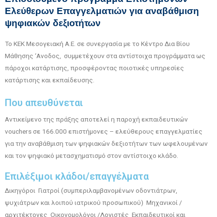
Ελεύθερων Επαγγελματιών για αναβάθμιση
ψηφιακών δεξιοτήτων
Το ΚEK Μεσογειακή Α.Ε. σε συνεργασία με το Κέντρο Δια Βίου
Μάθησης ‘Ανοδος, συμμετέχουν στα αντίστοιχα προγράμματα ως
πάροχοι κατάρτισης, προσφέροντας ποιοτικές υπηρεσίες
κατάρτισης και εκπαίδευσης.
Που απευθύνεται
Αντικείμενο της πράξης αποτελεί η παροχή εκπαιδευτικών
vouchers σε 166.000 επιστήμονες – ελεύθερους επαγγελματίες
για την αναβάθμιση των ψηφιακών δεξιοτήτων των ωφελουμένων
και τον ψηφιακό μετασχηματισμό στον αντίστοιχο κλάδο.
Επιλέξιμοι κλάδοι/επαγγέλματα
Δικηγόροι Γιατροί (συμπεριλαμβανομένων οδοντιάτρων,
ψυχιάτρων και λοιπού ιατρικού προσωπικού) Μηχανικοί /
αρχιτέκτονες Οικονομολόγοι /Λογιστές Εκπαιδευτικοί και