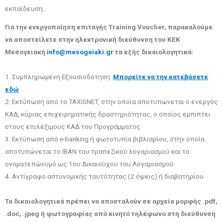
εκπαίδευση..
Για την ενεργοποίηση επιταγής Training Voucher, παρακαλούμε
να αποστείλετε στην ηλεκτρονική διεύθυνση του ΚΕΚ
Μεσογειακή
info@mesogeiaki.gr
τα εξής δικαιολογητικά:
1. Συμπληρωμένη Εξουσιοδότηση.
Μπορείτε να την κατεβάσετε
εδώ
2. Εκτύπωση από το TAXISNET, στην οποία αποτυπώνεται ο ενεργός
ΚΑΔ, κύριας επιχειρηματικής δραστηριότητας, ο οποίος εμπίπτει
στους επιλέξιμους ΚΑΔ του Προγράμματος
3. Εκτύπωση από e-banking ή φωτοτυπία βιβλιαρίου, στην οποία
αποτυπώνεται το ΙΒΑΝ του τραπεζικού λογαριασμού και το
ονοματεπώνυμό ως 1ου Δικαιούχου του Λογαριασμού
4. Αντίγραφο αστυνομικής ταυτότητας (2 όψεις) ή διαβατηρίου
Τα δικαιολογητικά πρέπει να αποσταλούν σε αρχεία μορφής .pdf,
.doc, .jpeg ή φωτογραφίας από κινητό τηλέφωνο στη διεύθυνση